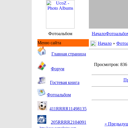
Фотоальбом
Начало
Фотоальбо
Меню сайта
Начало
»
Фото
Гл
авная страница
Просмотров: 836 |
Форум
Пр
Гостевая книга
Фотоальбом
411RRRR11498135
205RRRR2104091
« Предыду
http://www.gamedesire.com.