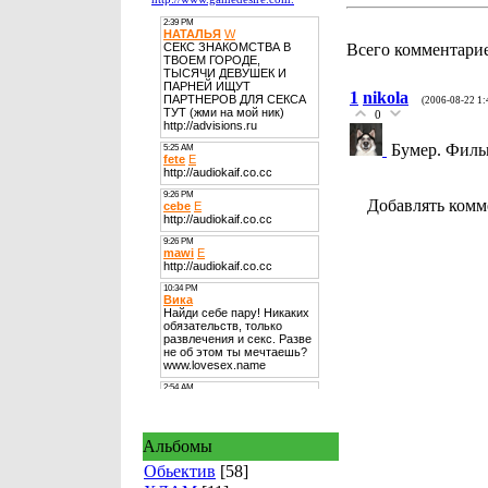
Всего комментари
1
nikola
(2006-08-22 1:
0
Бумер. Филь
Добавлять комм
Альбомы
Обьектив
[58]