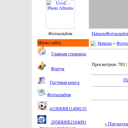
Фотоальбом
Начало
Фотоальбо
Меню сайта
Начало
»
Фото
Гл
авная страница
Просмотров: 783 | 
Форум
Пр
Гостевая книга
Фотоальбом
411RRRR11498135
205RRRR2104091
« Предыду
http://www.gamedesire.com.