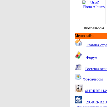
Фотоальбом
Меню сайта
Гл
авная стр
Форум
Гостевая кни
Фотоальбом
411RRRR114
205RRRR21
http://www.gamedesire.com