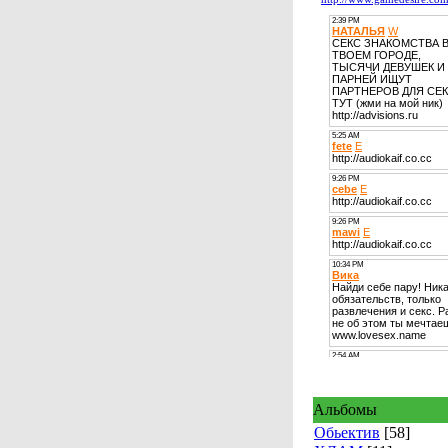
Альбомы
Обьектив
[58]