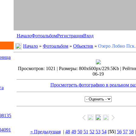
Начало
Фотоальбом
Регистрация
Вход
Начало
»
Фотоальбом
»
Обьектив
»
Озеро Лобно Пск.
аница
Просмотров: 1021 | Размеры: 800x600px/229.5Kb | Рейтинг
06-19
Просмотреть фотографию в реальном ра
га
98135
04091
« Предыдущая
|
48
49
50
51
52
53
54
[
55
]
56
57
58
.