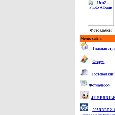
Фотоальбом
Меню сайта
Гл
авная стр
Форум
Гостевая кни
Фотоальбом
411RRRR114
205RRRR21
http://www.gamedesire.com