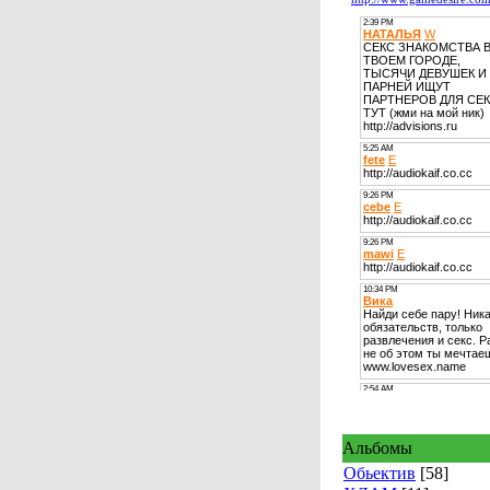
Альбомы
Обьектив
[58]