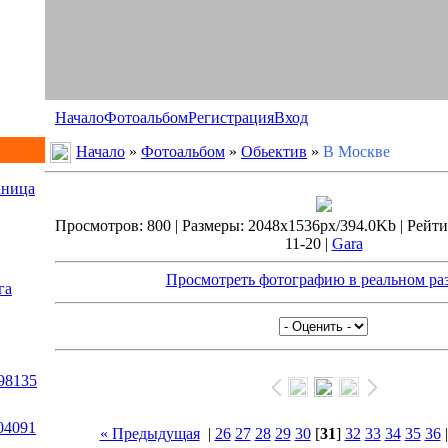
Начало
Фотоальбом
Регистрация
Вход
Начало
»
Фотоальбом
»
Обьектив
»
В Москве
аница
Просмотров: 800 | Размеры: 2048x1536px/394.0Kb | Рейтинг
11-20 |
Gara
Просмотреть фотографию в реальном ра
га
98135
04091
« Предыдущая
|
26
27
28
29
30
[
31
]
32
33
34
35
36
.