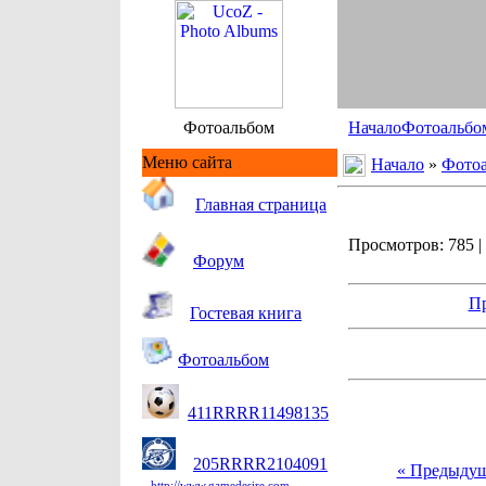
Фотоальбом
Начало
Фотоальбо
Меню сайта
Начало
»
Фото
Гл
авная страница
Просмотров: 785 | 
Форум
Пр
Гостевая книга
Фотоальбом
411RRRR11498135
205RRRR2104091
« Предыду
http://www.gamedesire.com.