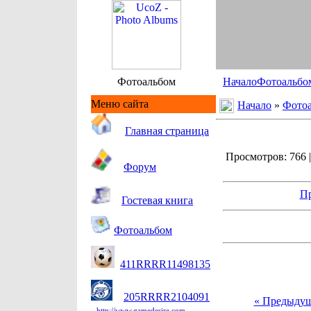
Фотоальбом
Начало
Фотоальбо
Меню сайта
Начало
»
Фото
Гл
авная страница
Просмотров: 766 |
Форум
Пр
Гостевая книга
Фотоальбом
411RRRR11498135
205RRRR2104091
« Предыду
http://www.gamedesire.com.