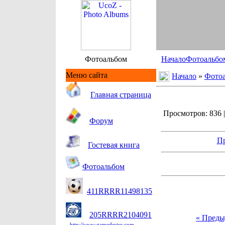
Фотоальбом
Начало
Фотоальбо
Меню сайта
Начало
»
Фото
Гл
авная страница
Просмотров: 836 |
Форум
Пр
Гостевая книга
Фотоальбом
411RRRR11498135
205RRRR2104091
« Пред
http://www.gamedesire.com.