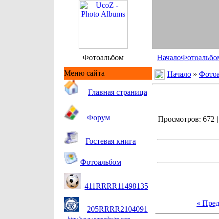
Фотоальбом
Начало
Фотоальбо
Меню сайта
Начало
»
Фото
Гл
авная страница
Форум
Просмотров: 672 | 
Гостевая книга
Фотоальбом
411RRRR11498135
« Пре
205RRRR2104091
http://www.gamedesire.com.