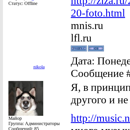
http://ziza.r
Статус:
Offline
20-foto.html
mnis.ru
lfl.ru
Дата: Понеде
nikola
Сообщение 
Я, в принцип
другого и не
http://music.
Майор
Группа: Администраторы
Сообщений:
85