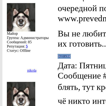
очередной п
www.preved
Вы не любит
Майор
Группа: Администраторы
их готовить..
Сообщений:
85
Репутация:
5
Статус:
Offline
Дата: Пятниц
nikola
Сообщение 
блять, тут к
чё никто инт