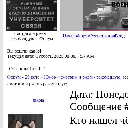
смотрим и ржем -
Начало
Форум
Регистрация
Вход
рекомендую! - Форум
Вы вошли как
lol
Текущая дата: Суббота, 2026-08-08, 7:57 AM
Страница
1
из
1
1
Форум
»
29 рота
»
Юмор
»
смотрим и ржем - рекомендую!
(с
смотрим и ржем - рекомендую!
Дата: Понеде
nikola
Сообщение 
Кто нашел чё