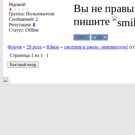
Рядовой
Вы не правы 
Группа: Пользователи
пишите
Сообщений:
2
Репутация:
0
Статус:
Offline
Форум
»
29 рота
»
Юмор
»
смотрим и ржем - рекомендую!
(с
Страница
1
из
1
1