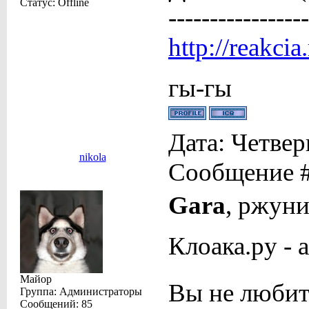
Статус:
Offline
-----------------
http://reakcia
гы-гы
Дата: Четвер
nikola
Сообщение 
Gara
, ржуни
Клоака.ру -
Майор
Вы не любит
Группа: Администраторы
Сообщений:
85