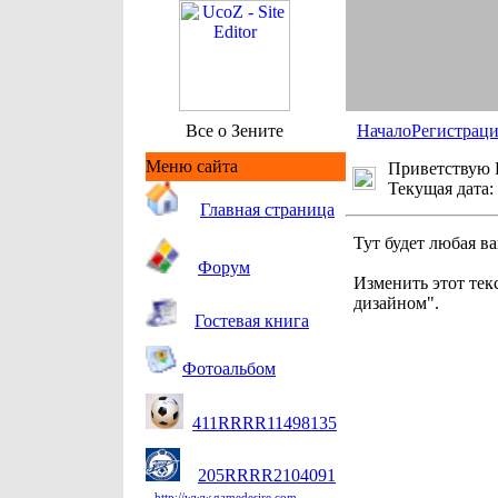
Все о Зените
Начало
Регистрац
Меню сайта
Приветствую 
Текущая дата:
Гл
авная страница
Тут будет любая в
Форум
Изменить этот тек
дизайном".
Гостевая книга
Фотоальбом
411RRRR11498135
205RRRR2104091
http://www.gamedesire.com.