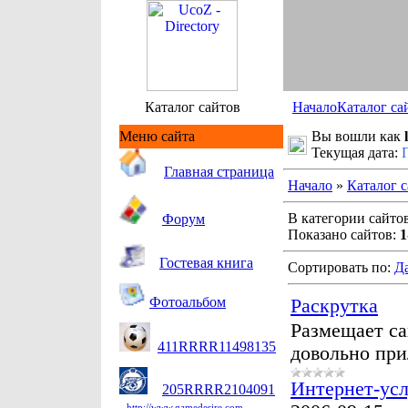
Каталог сайтов
Начало
Каталог са
Меню сайта
Вы вошли как
Текущая дата:
Гл
авная страница
Начало
»
Каталог 
В категории сайто
Форум
Показано сайтов:
1
Гостевая книга
Сортировать по:
Д
Фотоальбом
Раскрутка
Размещает сай
411RRRR11498135
довольно при
Интернет-ус
205RRRR2104091
http://www.gamedesire.com.