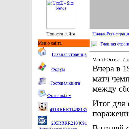
Новости сайта
Начало
Регистрац
Меню сайта
Главная стран
Гл
авная страница
Матч РОссия - Из
Вчера в 1
Форум
матч чемп
Гостевая книга
между сб
Фотоальбом
Итог для 
411RRRR11498135
поражению
205RRRR2104091
В нашей 
http://www.gamedesire.com.